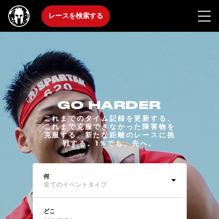
レースを検索する
GO HARDER
これまでのタイム記録を更新する、
これまで克服できなかった障害物を
克服する、新たな距離のレースに挑
戦する。1％でも、先へ。
何
全てのイベントタイプ
どこ