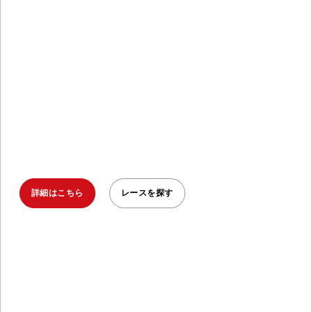
SPRINT, SUPER, BEAST
三連覇を達成する
2025年、スパルタ三連覇に挑む-3つの壮大
なレース、1年の執念、究極の変身。
詳細はこちら
レースを探す